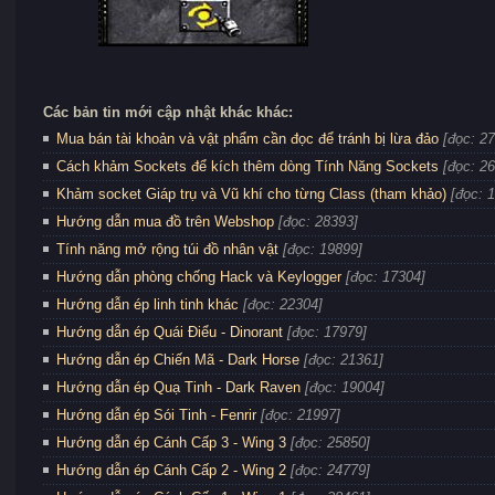
Các bản tin mới cập nhật khác khác:
Mua bán tài khoản và vật phẩm cần đọc để tránh bị lừa đảo
[đọc: 2
Cách khảm Sockets để kích thêm dòng Tính Năng Sockets
[đọc: 2
Khảm socket Giáp trụ và Vũ khí cho từng Class (tham khảo)
[đọc: 
Hướng dẫn mua đồ trên Webshop
[đọc: 28393]
Tính năng mở rộng túi đồ nhân vật
[đọc: 19899]
Hướng dẫn phòng chống Hack và Keylogger
[đọc: 17304]
Hướng dẫn ép linh tinh khác
[đọc: 22304]
Hướng dẫn ép Quái Điểu - Dinorant
[đọc: 17979]
Hướng dẫn ép Chiến Mã - Dark Horse
[đọc: 21361]
Hướng dẫn ép Quạ Tinh - Dark Raven
[đọc: 19004]
Hướng dẫn ép Sói Tinh - Fenrir
[đọc: 21997]
Hướng dẫn ép Cánh Cấp 3 - Wing 3
[đọc: 25850]
Hướng dẫn ép Cánh Cấp 2 - Wing 2
[đọc: 24779]