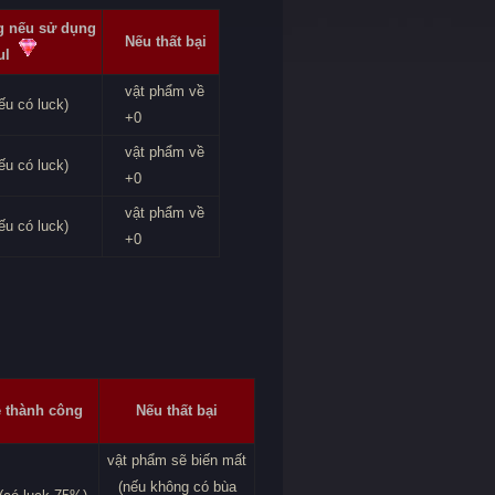
ng nếu sử dụng
Nếu thất bại
ul
vật phẩm về
u có luck)
+0
vật phẩm về
u có luck)
+0
vật phẩm về
u có luck)
+0
ệ thành công
Nếu thất bại
vật phẩm sẽ biến mất
(nếu không có bùa