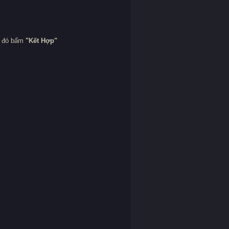
u đó bấm
"Kết Hợp"