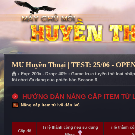
MU Huyền Thoại | TEST: 25/06 - OPEN
› Exp: 200x - Drop: 40% › Game trực tuyến thể loại nhậ
lối chơi đa dạng của phiên bản Season 6.
HƯỚNG DẪN NÂNG CẤP ITEM TỪ LV
Nâng cấp item từ lv0 đến lv6
Tỉ lệ thành công nếu sử dụng
Tỉ lệ thành c
Cấp độ
Bless
S