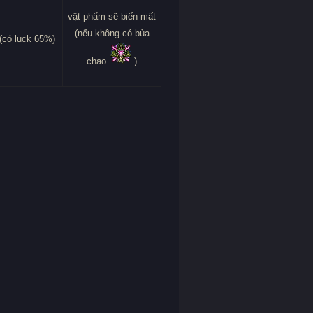
vật phẩm sẽ biến mất
(nếu không có bùa
(có luck 65%)
chao
)