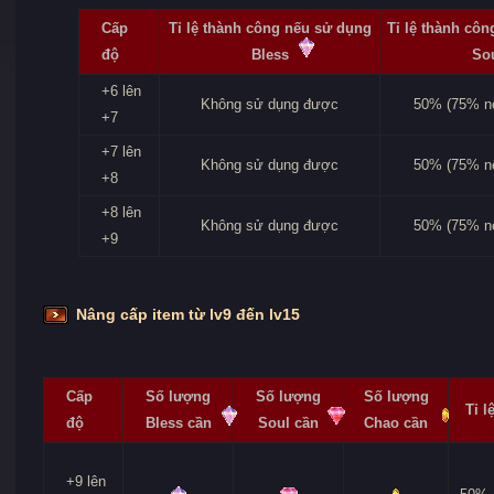
Cấp
Tỉ lệ thành công nếu sử dụng
Tỉ lệ thành cô
độ
Bless
So
+6 lên
Không sử dụng được
50% (75% nế
+7
+7 lên
Không sử dụng được
50% (75% nế
+8
+8 lên
Không sử dụng được
50% (75% nế
+9
Nâng cấp item từ lv9 đến lv15
Cấp
Số lượng
Số lượng
Số lượng
Tỉ l
độ
Bless cần
Soul cần
Chao cần
+9 lên