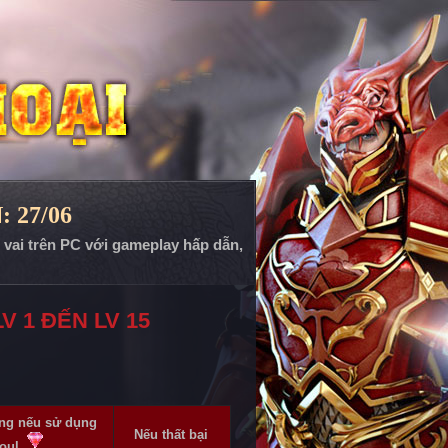
: 27/06
p vai trên PC với gameplay hấp dẫn,
 1 ĐẾN LV 15
ông nếu sử dụng
Nếu thất bại
oul