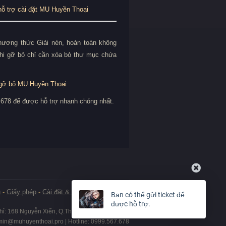
hỗ trợ cài đặt MU Huyền Thoại
hương thức Giải nén, hoàn toàn không
khi gỡ bỏ chỉ cần xóa bỏ thư mục chứa
gỡ bỏ MU Huyền Thoại
7.678 để được hỗ trợ nhanh chóng nhất.
u
-
Giấy phép
-
Cài đặt & Gỡ bỏ
-
Thanh toán
Bạn có thể gửi ticket để
được hỗ trợ.
chỉ: 168 Nguyễn Xiển, Q.Thanh Xuân, Tp.Hà Nội
min@muhuyenthoai.pro
| Hotline: 0999.567.678