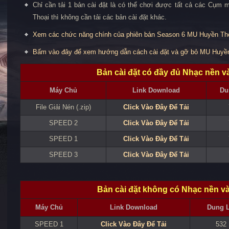
Chỉ cần tải 1 bản cài đặt là có thể chơi được tất cả các Cụm
Thoại thì không cần tải các bản cài đặt khác.
Xem các chức năng chính của phiên bản Season 6 MU Huyền Th
Bấm vào đây để xem hướng dẫn cách cài đặt và gỡ bỏ MU Huyề
Bản cài đặt có đầy đủ Nhạc nền 
Máy Chủ
Link Download
Du
File Giải Nén (.zip)
Click Vào Đây Để Tải
SPEED 2
Click Vào Đây Để Tải
SPEED 1
Click Vào Đây Để Tải
SPEED 3
Click Vào Đây Để Tải
Bản cài đặt không có Nhạc nền v
Máy Chủ
Link Download
Dung 
SPEED 1
Click Vào Đây Để Tải
532