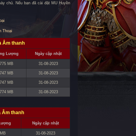
 máy chủ. Nếu bạn đã cài đặt MU Huyền
oại
n Thoại
và Âm thanh
ng Lượng
Ngày cập nhật
775 MB
31-08-2023
747 MB
31-08-2023
747 MB
31-08-2023
774 MB
31-08-2023
à Âm thanh
Lượng
Ngày cập nhật
 MB
31-08-2023