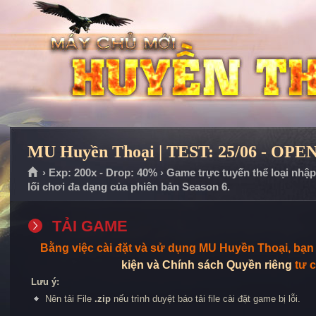
MU Huyền Thoại | TEST: 25/06 - OPEN
› Exp: 200x - Drop: 40% › Game trực tuyến thể loại nhậ
lối chơi đa dạng của phiên bản Season 6.
TẢI GAME
Bằng việc cài đặt và sử dụng MU Huyền Thoại, bạ
kiện và Chính sách Quyền riêng
tư c
Lưu ý:
Nên tải File
.zip
nếu trình duyệt báo tải file cài đặt game bị lỗi.