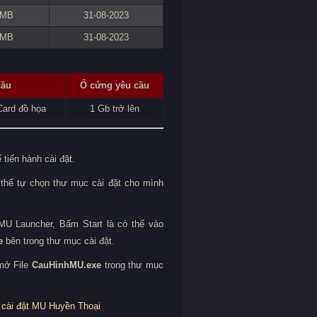
 MB
31-08-2023
 MB
31-08-2023
cầu
Ổ cứng yêu cầu
ard đồ họa
1 Gb trở lên
 tiến hành cài đặt.
 thể tự chọn thư mục cài đặt cho mình
 MU Launcher, Bấm Start là có thể vào
e
bên trong thư mục cài đặt.
 mở File
CauHinhMU.exe
trong thư mục
 cài đặt MU Huyền Thoại