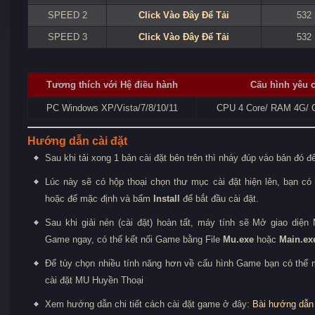
SPEED 2
Click Vào Đây Để Tải
532
SPEED 3
Click Vào Đây Để Tải
532
Tương thích với Hệ điều hành
Cấu hình yêu 
PC Windows XP/Vista/7/8/10/11
CPU 4 Core/ RAM 4G/ C
Hướng dẫn cài đặt
Sau khi tải xong 1 bản cài đặt bên trên thì nháy đúp vào bản đó để
Lúc này sẽ có hộp thoại chọn thư mục cài đặt hiện lên, bạn có
hoặc để mặc định và bấm
Install
để bắt đầu cài đặt.
Sau khi giải nén (cài đặt) hoàn tất, máy tính sẽ Mở giao diện
Game ngay, có thể kết nối Game bằng File
Mu.exe
hoặc
Main.ex
Để tùy chọn nhiều tính năng hơn về cấu hình Game bạn có thể
cài đặt MU Huyền Thoại
Xem hướng dẫn chi tiết cách cài đặt game ở đây:
Bài hướng dẫn