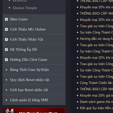
DOPPLE
THÔNG BÁO CẬP NHẬT
Khuyến mại 25% khi n
Iilusion Temple
THÔNG BÁO CẬP NHẬT
Mini Game
Khuyến mại 25% khi n
Trao giải sự kiện Côn
Giới Thiệu MU Online
Sự kiện Công Thành C
Hướng dẫn sử dụng Au
Giới Thiệu Nhân Vật
Trao giải sự kiện Côn
Hệ Thống Ép Đồ
Sự kiện Công Thành C
Khuyến mại 25% khi n
Hướng Dẫn Chơi Game
Trao giải sự kiện Côn
Bảng Thời Gian Sự Kiện
Sự kiện Công Thành C
Trao giải sự kiện Côn
Quy định Reset nhân vật
Công Thành Chiến lần 
THÔNG BÁO CẬP NHẬT
Giới hạn Reset nhân vật
Khuyến mại 20% giá trị
Lệnh quản lý bằng SMS
Danh sách game thủ n
Kết quả Sự kiện Hỗn 