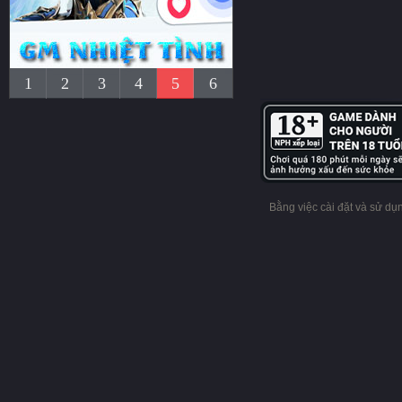
1
2
3
4
5
6
Bằng việc cài đặt và sử d