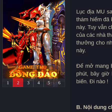
Lục địa MU sa
thám hiểm đã 
này. Tuy vẫn 
của các nhà t
thưởng cho nh
này.
Để mở mang bờ
phút, bây giờ 
biến. Đi nào !
1
2
3
4
5
6
B. Nội dung ch