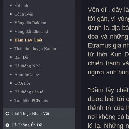
Sói tinh
Vốn dĩ , đây 
Cốt truyện
tới gần, vì vù
Vùng đất Raklion
danh là địa b
Vùng đất Elbeland
dọa và những 
Đầm Lầy Chết
Etramus gia n
Tháp tinh luyện Kanturu
từ thời Kun D
Bản Đồ
chiến tranh v
Hệ thống NPC
người anh hùng
Auto InGame
Cưới hỏi
"Đầm lầy chế
Hệ thống tiền tệ
được biết tới
Tìm hiểu PCPoints
thành trì của 
Giới Thiệu Nhân Vật
nơi không có b
kì lạ. Những 
Hệ Thống Ép Đồ