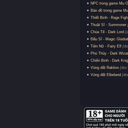
NPC trong game Mu O
Bản đồ trong game Mu
Thiết Binh - Rage Figh
Thuật Sĩ - Summoner
Chúa Tể - Dark Lord
[
Đấu Sĩ - Magic Gladia
Tiên Nữ - Fairy Elf
[đọ
Phù Thủy - Dark Wiza
Chiến Binh - Dark Kni
Vùng đất Raklion
[đọc
Vùng đất Elbeland
[đọ