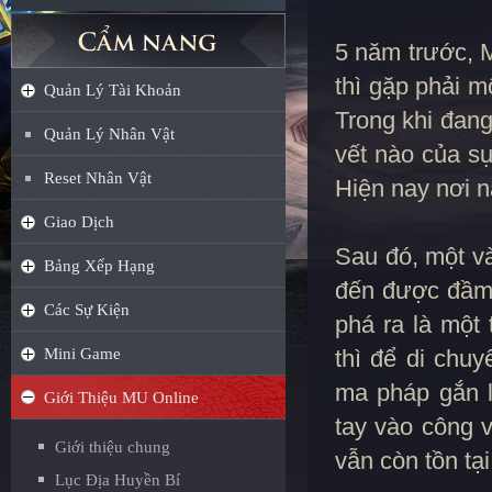
5 năm trước, M
thì gặp phải m
Quản Lý Tài Khoản
Trong khi đang
Quản Lý Nhân Vật
vết nào của sự
Reset Nhân Vật
Hiện nay nơi n
Giao Dịch
Sau đó, một và
Bảng Xếp Hạng
đến được đầm 
Các Sự Kiện
phá ra là một 
Mini Game
thì để di chu
ma pháp gắn l
Giới Thiệu MU Online
tay vào công 
Giới thiệu chung
vẫn còn tồn tại
Lục Địa Huyền Bí