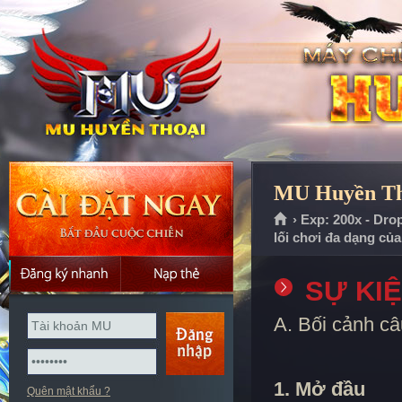
MU Huyền Tho
› Exp: 200x - Dro
lối chơi đa dạng củ
SỰ KI
A. Bối cảnh câ
1. Mở đầu
Quên mật khẩu ?