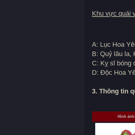
Khu vực quái v
A: Lục Hoa Yê
B: Quỷ lâu la,
C: Kỵ sĩ bóng
D: Độc Hoa Yê
3. Thông tin q
Hình ảnh