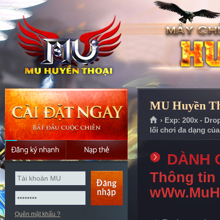
MU Huyền Tho
› Exp: 200x - Dro
lối chơi đa dạng củ
DÀNH 
Thông tin
wWw.MuHu
Quên mật khẩu ?