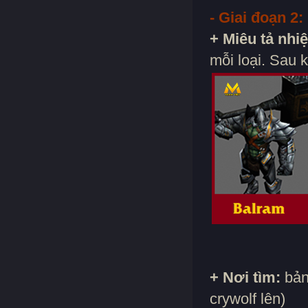
- Giai đoạn 2:
+ Miêu tả nhi
mỗi loại. Sau 
+ Nơi tìm:
bản
crywolf lên)