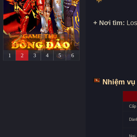
+ Nơi tìm:
Los
1
2
3
4
5
6
Nhiệm vụ 
Cấp 
Dành
Nơi 