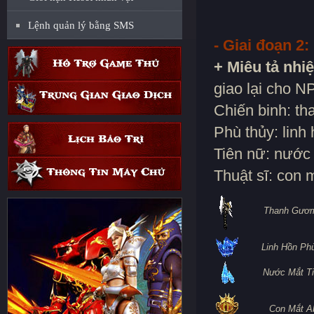
Lệnh quản lý bằng SMS
- Giai đoạn 2:
+ Miêu tả nhi
giao lại cho N
Chiến binh: t
Phù thủy: linh
Tiên nữ: nước 
Thuật sĩ: con 
Thanh Gươ
Linh Hồn Ph
Nước Mắt T
Con Mắt A