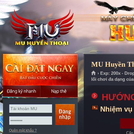
MU Huyền Tho
› Exp: 200x - Dro
lối chơi đa dạng củ
HƯỚNG
Nhiệm vụ 
Quên mật khẩu ?
Cấp 