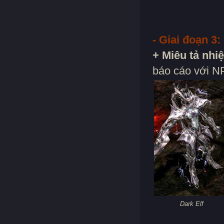
- Giai đoạn 3:
+ Miêu tả nhi
báo cáo với N
Dark Elf